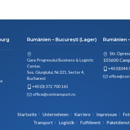
burg
Rumänien – București (Lager)
Rumänien –
Str. Opresc
Gara Progresului Business & Logistic
105600 Campi
Center,
+40 (0)344.
Sos. Giurgiului, Nr.321, Sector 4,
office@con
Bucharest
de
+40 (0) 372 700 161
office@contransport.ro
Startseite
Unternehmen
Karriere
Impressum
Fot
Transport
Logistik
Fulfillment
Paketdienst