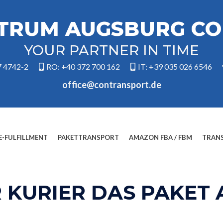
NTRUM AUGSBURG C
YOUR PARTNER IN TIME
7 4742-2
RO: +40 372 700 162
IT: +39 035 026 6546
office@contransport.de
E-FULFILLMENT
PAKETTRANSPORT
AMAZON FBA / FBM
TRAN
R KURIER DAS PAKET