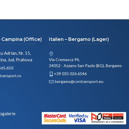
 Campina (Office)
Italien – Bergamo (Lager)
u Adrian, Nr. 15,
na, Jud. Prahova
Via Cremasca 94,
24052 - Azzano San Paolo (BG), Bergamo
565.650
+39 035 026 6546
transport.ro
bergamo@contransport.eu
ogalerie